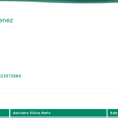
enez
6423373580
Adriano Sílvio Neto
Ady