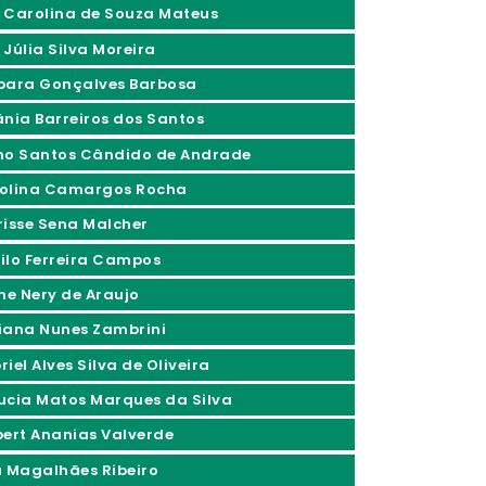
 Carolina de Souza Mateus
 Júlia Silva Moreira
bara Gonçalves Barbosa
ânia Barreiros dos Santos
no Santos Cândido de Andrade
olina Camargos Rocha
risse Sena Malcher
ilo Ferreira Campos
ine Nery de Araujo
iana Nunes Zambrini
iel Alves Silva de Oliveira
ucia Matos Marques da Silva
bert Ananias Valverde
a Magalhães Ribeiro