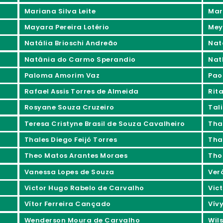
Mariana Silva Leite
Mar
Mayara Pereira Lotério
Mey
Natália Brioschi Andreão
Nat
Natânia do Carmo Sperandio
Nat
Paloma Amorim Vaz
Pao
Rafael Assis Torres de Almeida
Rita
Rosyane Souza Cruzeiro
Tali
Teresa Cristyne Brasil de Souza Cavalheiro
Tha
Thales Diego Feijó Torres
Tha
Theo Matos Arantes Moraes
Tho
Vanessa Lopes de Souza
Ver
Victor Hugo Rabelo de Carvalho
Vic
Vítor Ferreira Cançado
Vív
Wenderson Moura de Carvalho
Wil