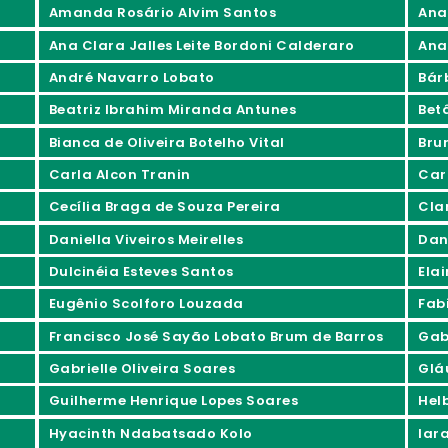
Amanda Rosário Alvim Santos
Ana
Ana Clara Jalles Leite Bordoni Calderaro
Ana
André Navarro Lobato
Bár
Beatriz Ibrahim Miranda Antunes
Bet
Bianca de Oliveira Botelho Vital
Bru
Carla Alcon Tranin
Car
Cecília Braga de Souza Pereira
Cla
Daniella Viveiros Meirelles
Dan
Dulcinéia Esteves Santos
Ela
Eugênio Scolforo Louzada
Fab
Francisco José Sayão Lobato Brum de Barros
Gabr
Gabrielle Oliveira Soares
Glá
Guilherme Henrique Lopes Soares
Hel
Hyacinth Ndabatsado Kolo
Iar