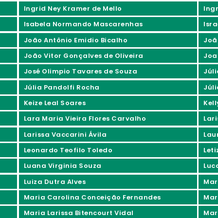
Ingrid Ney Kramer de Mello
Ing
Isabela Normando Mascarenhas
Isra
João Antônio Emidio Bicalho
Joã
João Vitor Gonçalves de Oliveira
Joa
José Olimpio Tavares de Souza
Júl
Júlia Pandolfi Rocha
Júli
Keize Leal Soares
Kel
Lara Maria Vieira Flores Carvalho
Lar
Larissa Vaccarini Ávila
Lau
Leonardo Teofilo Toledo
Let
Luana Virginia Souza
Luc
Luiza Dutra Alves
Mar
Maria Carolina Conceição Fernandes
Mar
Maria Larissa Bitencourt Vidal
Mar