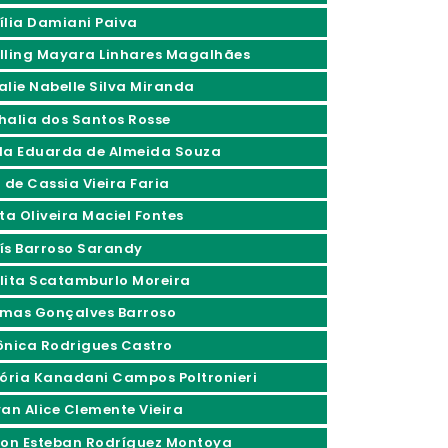
ília Damiani Paiva
lling Mayara Linhares Magalhães
alie Nabelle Silva Miranda
halia dos Santos Rosse
la Eduarda de Almeida Souza
 de Cassia Vieira Faria
ta Oliveira Maciel Fontes
ís Barroso Sarandy
lita Scatamburlo Moreira
mas Gonçalves Barroso
ônica Rodrigues Castro
tória Kanadani Campos Poltronieri
yan Alice Clemente Vieira
son Esteban Rodríguez Montoya