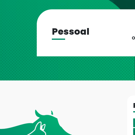
Pessoal
O