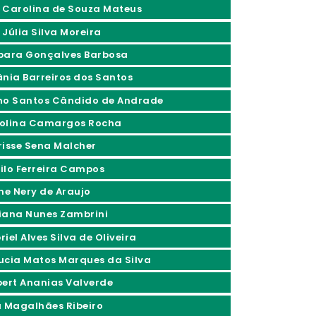
 Carolina de Souza Mateus
 Júlia Silva Moreira
bara Gonçalves Barbosa
ânia Barreiros dos Santos
no Santos Cândido de Andrade
olina Camargos Rocha
risse Sena Malcher
ilo Ferreira Campos
ine Nery de Araujo
iana Nunes Zambrini
iel Alves Silva de Oliveira
ucia Matos Marques da Silva
bert Ananias Valverde
a Magalhães Ribeiro