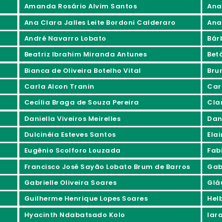
Amanda Rosário Alvim Santos
Ana
Ana Clara Jalles Leite Bordoni Calderaro
Ana
André Navarro Lobato
Bár
Beatriz Ibrahim Miranda Antunes
Bet
Bianca de Oliveira Botelho Vital
Bru
Carla Alcon Tranin
Car
Cecília Braga de Souza Pereira
Cla
Daniella Viveiros Meirelles
Dan
Dulcinéia Esteves Santos
Ela
Eugênio Scolforo Louzada
Fab
Francisco José Sayão Lobato Brum de Barros
Gabr
Gabrielle Oliveira Soares
Glá
Guilherme Henrique Lopes Soares
Hel
Hyacinth Ndabatsado Kolo
Iar