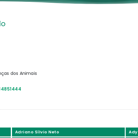
io
nças dos Animais
134851444
Adriano Sílvio Neto
Ady