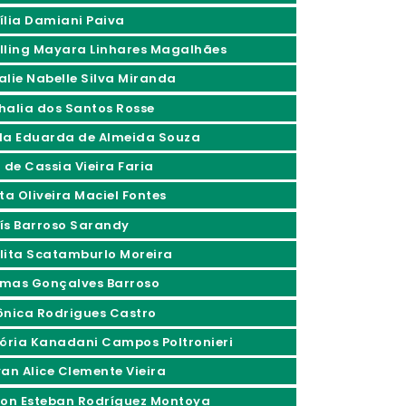
ília Damiani Paiva
lling Mayara Linhares Magalhães
alie Nabelle Silva Miranda
halia dos Santos Rosse
la Eduarda de Almeida Souza
 de Cassia Vieira Faria
ta Oliveira Maciel Fontes
ís Barroso Sarandy
lita Scatamburlo Moreira
mas Gonçalves Barroso
ônica Rodrigues Castro
tória Kanadani Campos Poltronieri
yan Alice Clemente Vieira
son Esteban Rodríguez Montoya