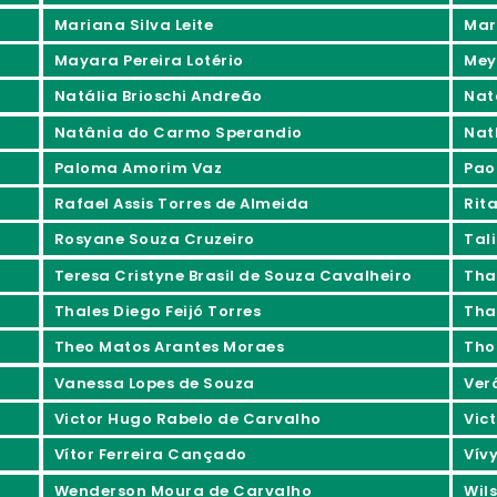
Mariana Silva Leite
Mar
Mayara Pereira Lotério
Mey
Natália Brioschi Andreão
Nat
Natânia do Carmo Sperandio
Nat
Paloma Amorim Vaz
Pao
Rafael Assis Torres de Almeida
Rita
Rosyane Souza Cruzeiro
Tali
Teresa Cristyne Brasil de Souza Cavalheiro
Tha
Thales Diego Feijó Torres
Tha
Theo Matos Arantes Moraes
Tho
Vanessa Lopes de Souza
Ver
Victor Hugo Rabelo de Carvalho
Vic
Vítor Ferreira Cançado
Vív
Wenderson Moura de Carvalho
Wil