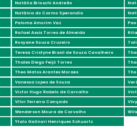
Natália Brioschi Andreão
Nat
Natânia do Carmo Sperandio
Nat
Paloma Amorim Vaz
Pao
Rafael Assis Torres de Almeida
Rita
Rosyane Souza Cruzeiro
Tali
Teresa Cristyne Brasil de Souza Cavalheiro
Tha
Thales Diego Feijó Torres
Tha
Theo Matos Arantes Moraes
Tho
Vanessa Lopes de Souza
Ver
Victor Hugo Rabelo de Carvalho
Vic
Vítor Ferreira Cançado
Vív
Wenderson Moura de Carvalho
Wil
Ytalo Galinari Henriques Schuartz