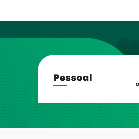
Pessoal
O