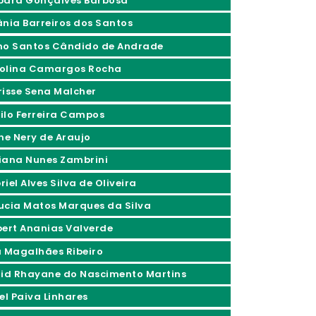
bara Gonçalves Barbosa
ânia Barreiros dos Santos
no Santos Cândido de Andrade
olina Camargos Rocha
risse Sena Malcher
ilo Ferreira Campos
ine Nery de Araujo
iana Nunes Zambrini
iel Alves Silva de Oliveira
ucia Matos Marques da Silva
bert Ananias Valverde
a Magalhães Ribeiro
rid Rhayane do Nascimento Martins
el Paiva Linhares