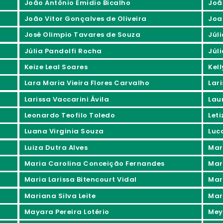
João Antônio Emidio Bicalho
Joã
João Vitor Gonçalves de Oliveira
Joa
José Olimpio Tavares de Souza
Júl
Júlia Pandolfi Rocha
Júli
Keize Leal Soares
Kel
Lara Maria Vieira Flores Carvalho
Lar
Larissa Vaccarini Ávila
Lau
Leonardo Teofilo Toledo
Let
Luana Virginia Souza
Luc
Luiza Dutra Alves
Mar
Maria Carolina Conceição Fernandes
Mar
Maria Larissa Bitencourt Vidal
Mar
Mariana Silva Leite
Mar
Mayara Pereira Lotério
Mey