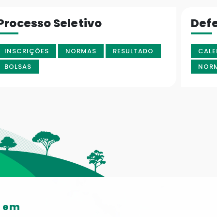
Processo Seletivo
Def
INSCRIÇÕES
NORMAS
RESULTADO
CALE
BOLSAS
NOR
o em