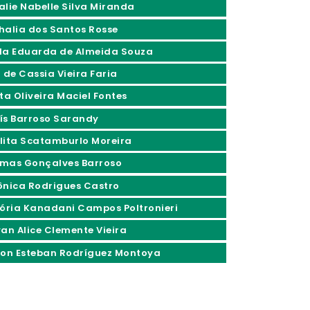
alie Nabelle Silva Miranda
halia dos Santos Rosse
la Eduarda de Almeida Souza
 de Cassia Vieira Faria
ta Oliveira Maciel Fontes
ís Barroso Sarandy
lita Scatamburlo Moreira
mas Gonçalves Barroso
ônica Rodrigues Castro
tória Kanadani Campos Poltronieri
yan Alice Clemente Vieira
son Esteban Rodríguez Montoya