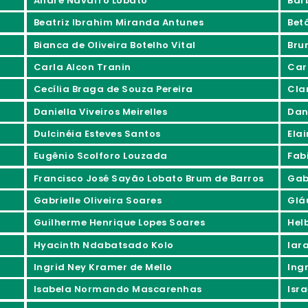
André Navarro Lobato
Bár
Beatriz Ibrahim Miranda Antunes
Bet
Bianca de Oliveira Botelho Vital
Bru
Carla Alcon Tranin
Car
Cecília Braga de Souza Pereira
Cla
Daniella Viveiros Meirelles
Dan
Dulcinéia Esteves Santos
Ela
Eugênio Scolforo Louzada
Fab
Francisco José Sayão Lobato Brum de Barros
Gabr
Gabrielle Oliveira Soares
Glá
Guilherme Henrique Lopes Soares
Hel
Hyacinth Ndabatsado Kolo
Iar
Ingrid Ney Kramer de Mello
Ing
Isabela Normando Mascarenhas
Isra