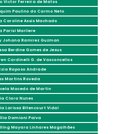
o Victor Ferreira de Matos
quim Paulino do Carmo Neto
ia Caroline Assis Machado
a Parisi Marliere
ly Johana Ramirez Guzman
issa Berdine Gomes de Jesus
ren Cardinelli G. de Vasconcellos
izzia Raposo Andrade
as Martins Roveda
cela Macedo de Martin
ia Clara Nunes
ia Larissa Bitencourt Vidal
ília Damiani Paiva
lling Mayara Linhares Magalhães