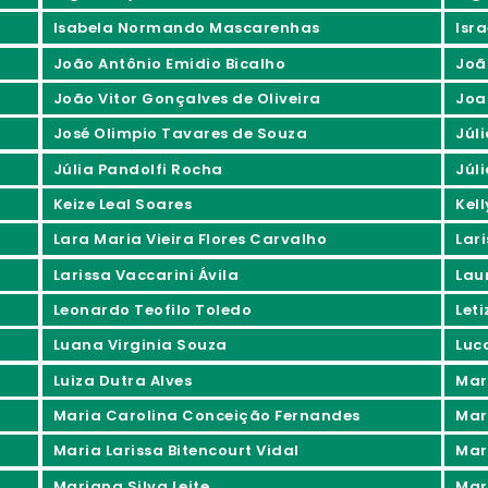
Isabela Normando Mascarenhas
Isra
João Antônio Emidio Bicalho
Joã
João Vitor Gonçalves de Oliveira
Joa
José Olimpio Tavares de Souza
Júl
Júlia Pandolfi Rocha
Júli
Keize Leal Soares
Kel
Lara Maria Vieira Flores Carvalho
Lar
Larissa Vaccarini Ávila
Lau
Leonardo Teofilo Toledo
Let
Luana Virginia Souza
Luc
Luiza Dutra Alves
Mar
Maria Carolina Conceição Fernandes
Mar
Maria Larissa Bitencourt Vidal
Mar
Mariana Silva Leite
Mar