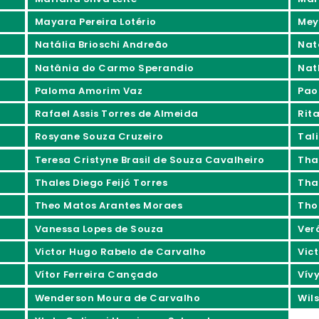
Mayara Pereira Lotério
Mey
Natália Brioschi Andreão
Nat
Natânia do Carmo Sperandio
Nat
Paloma Amorim Vaz
Pao
Rafael Assis Torres de Almeida
Rita
Rosyane Souza Cruzeiro
Tali
Teresa Cristyne Brasil de Souza Cavalheiro
Tha
Thales Diego Feijó Torres
Tha
Theo Matos Arantes Moraes
Tho
Vanessa Lopes de Souza
Ver
Victor Hugo Rabelo de Carvalho
Vic
Vítor Ferreira Cançado
Vív
Wenderson Moura de Carvalho
Wil