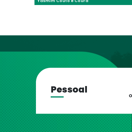
Yasmim Couto e Coura
Pessoal
O