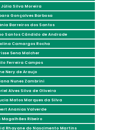
 Júlia Silva Moreira
bara Gonçalves Barbosa
ânia Barreiros dos Santos
no Santos Cândido de Andrade
olina Camargos Rocha
risse Sena Malcher
ilo Ferreira Campos
ine Nery de Araujo
iana Nunes Zambrini
iel Alves Silva de Oliveira
ucia Matos Marques da Silva
bert Ananias Valverde
a Magalhães Ribeiro
rid Rhayane do Nascimento Martins