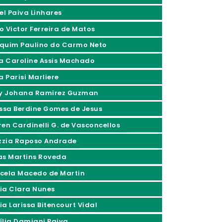
el Paiva Linhares
o Victor Ferreira de Matos
quim Paulino do Carmo Neto
ia Caroline Assis Machado
a Parisi Marliere
ly Johana Ramirez Guzman
issa Berdine Gomes de Jesus
ren Cardinelli G. de Vasconcellos
izzia Raposo Andrade
as Martins Roveda
cela Macedo de Martin
ia Clara Nunes
ia Larissa Bitencourt Vidal
ília Damiani Paiva