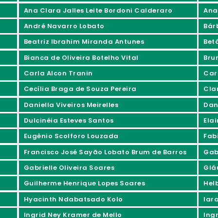
Ana Clara Jalles Leite Bordoni Calderaro
Ana
André Navarro Lobato
Bár
Beatriz Ibrahim Miranda Antunes
Bet
Bianca de Oliveira Botelho Vital
Bru
Carla Alcon Tranin
Car
Cecília Braga de Souza Pereira
Cla
Daniella Viveiros Meirelles
Dan
Dulcinéia Esteves Santos
Ela
Eugênio Scolforo Louzada
Fab
Francisco José Sayão Lobato Brum de Barros
Gabr
Gabrielle Oliveira Soares
Glá
Guilherme Henrique Lopes Soares
Hel
Hyacinth Ndabatsado Kolo
Iar
Ingrid Ney Kramer de Mello
Ing