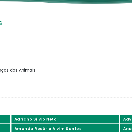
s
nças dos Animais
Adriano Sílvio Neto
Ady
Amanda Rosário Alvim Santos
Ana