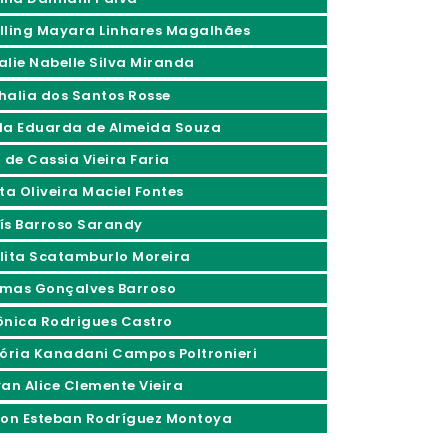
lling Mayara Linhares Magalhães
alie Nabelle Silva Miranda
halia dos Santos Rosse
la Eduarda de Almeida Souza
 de Cassia Vieira Faria
ta Oliveira Maciel Fontes
ís Barroso Sarandy
lita Scatamburlo Moreira
mas Gonçalves Barroso
ônica Rodrigues Castro
tória Kanadani Campos Poltronieri
yan Alice Clemente Vieira
son Esteban Rodríguez Montoya