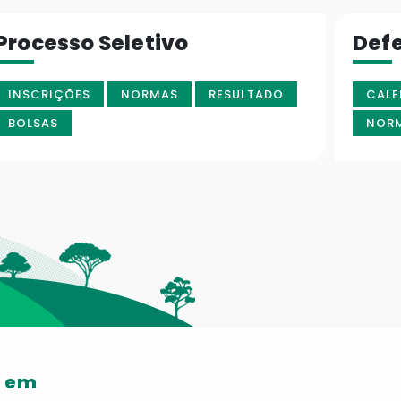
Processo Seletivo
Def
INSCRIÇÕES
NORMAS
RESULTADO
CALE
BOLSAS
NOR
o em