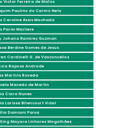
o Victor Ferreira de Matos
quim Paulino do Carmo Neto
ia Caroline Assis Machado
a Parisi Marliere
ly Johana Ramirez Guzman
issa Berdine Gomes de Jesus
ren Cardinelli G. de Vasconcellos
izzia Raposo Andrade
as Martins Roveda
cela Macedo de Martin
ia Clara Nunes
ia Larissa Bitencourt Vidal
ília Damiani Paiva
lling Mayara Linhares Magalhães