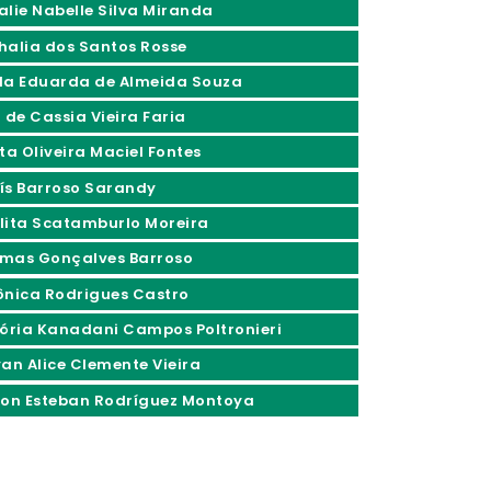
alie Nabelle Silva Miranda
halia dos Santos Rosse
la Eduarda de Almeida Souza
 de Cassia Vieira Faria
ta Oliveira Maciel Fontes
ís Barroso Sarandy
lita Scatamburlo Moreira
mas Gonçalves Barroso
ônica Rodrigues Castro
tória Kanadani Campos Poltronieri
yan Alice Clemente Vieira
son Esteban Rodríguez Montoya