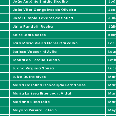
João Antônio Emidio Bicalho
Joã
João Vitor Gonçalves de Oliveira
Joa
José Olimpio Tavares de Souza
Júl
Júlia Pandolfi Rocha
Júli
Keize Leal Soares
Kel
Lara Maria Vieira Flores Carvalho
Lar
Larissa Vaccarini Ávila
Lau
Leonardo Teofilo Toledo
Let
Luana Virginia Souza
Luc
Luiza Dutra Alves
Mar
Maria Carolina Conceição Fernandes
Mar
Maria Larissa Bitencourt Vidal
Mar
Mariana Silva Leite
Mar
Mayara Pereira Lotério
Mey