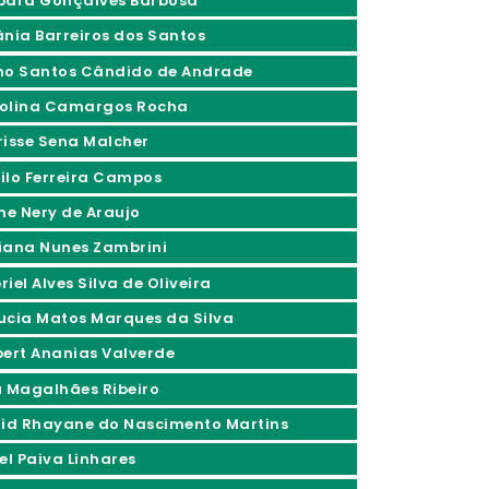
bara Gonçalves Barbosa
ânia Barreiros dos Santos
no Santos Cândido de Andrade
olina Camargos Rocha
risse Sena Malcher
ilo Ferreira Campos
ine Nery de Araujo
iana Nunes Zambrini
iel Alves Silva de Oliveira
ucia Matos Marques da Silva
bert Ananias Valverde
a Magalhães Ribeiro
rid Rhayane do Nascimento Martins
el Paiva Linhares