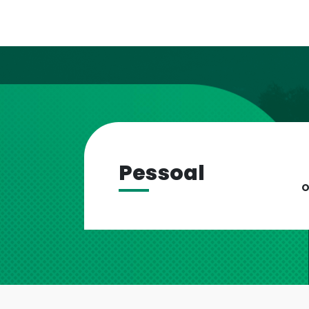
Pessoal
O