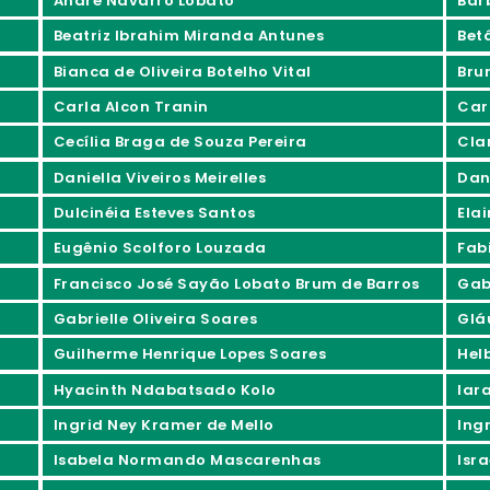
André Navarro Lobato
Bár
Beatriz Ibrahim Miranda Antunes
Bet
Bianca de Oliveira Botelho Vital
Bru
Carla Alcon Tranin
Car
Cecília Braga de Souza Pereira
Cla
Daniella Viveiros Meirelles
Dan
Dulcinéia Esteves Santos
Ela
Eugênio Scolforo Louzada
Fab
Francisco José Sayão Lobato Brum de Barros
Gabr
Gabrielle Oliveira Soares
Glá
Guilherme Henrique Lopes Soares
Hel
Hyacinth Ndabatsado Kolo
Iar
Ingrid Ney Kramer de Mello
Ing
Isabela Normando Mascarenhas
Isra