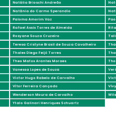
Natália Brioschi Andreão
Nat
Natânia do Carmo Sperandio
Nat
Paloma Amorim Vaz
Pao
Rafael Assis Torres de Almeida
Rita
Rosyane Souza Cruzeiro
Tali
Teresa Cristyne Brasil de Souza Cavalheiro
Tha
Thales Diego Feijó Torres
Tha
Theo Matos Arantes Moraes
Tho
Vanessa Lopes de Souza
Ver
Victor Hugo Rabelo de Carvalho
Vic
Vítor Ferreira Cançado
Vív
Wenderson Moura de Carvalho
Wil
Ytalo Galinari Henriques Schuartz