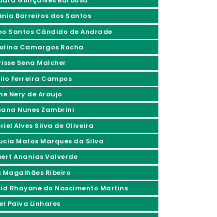
bara Gonçalves Barbosa
ânia Barreiros dos Santos
no Santos Cândido de Andrade
olina Camargos Rocha
risse Sena Malcher
ilo Ferreira Campos
ine Nery de Araujo
iana Nunes Zambrini
iel Alves Silva de Oliveira
ucia Matos Marques da Silva
bert Ananias Valverde
a Magalhães Ribeiro
rid Rhayane do Nascimento Martins
el Paiva Linhares