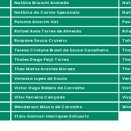
Natália Brioschi Andreão
Nat
Natânia do Carmo Sperandio
Nat
Paloma Amorim Vaz
Pao
Rafael Assis Torres de Almeida
Rita
Rosyane Souza Cruzeiro
Tali
Teresa Cristyne Brasil de Souza Cavalheiro
Tha
Thales Diego Feijó Torres
Tha
Theo Matos Arantes Moraes
Tho
Vanessa Lopes de Souza
Ver
Victor Hugo Rabelo de Carvalho
Vic
Vítor Ferreira Cançado
Vív
Wenderson Moura de Carvalho
Wil
Ytalo Galinari Henriques Schuartz