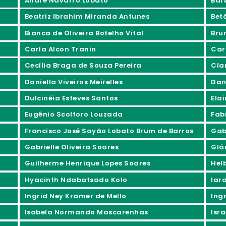
André Navarro Lobato
Bár
Beatriz Ibrahim Miranda Antunes
Bet
Bianca de Oliveira Botelho Vital
Bru
Carla Alcon Tranin
Car
Cecília Braga de Souza Pereira
Cla
Daniella Viveiros Meirelles
Dan
Dulcinéia Esteves Santos
Ela
Eugênio Scolforo Louzada
Fab
Francisco José Sayão Lobato Brum de Barros
Gabr
Gabrielle Oliveira Soares
Glá
Guilherme Henrique Lopes Soares
Hel
Hyacinth Ndabatsado Kolo
Iar
Ingrid Ney Kramer de Mello
Ing
Isabela Normando Mascarenhas
Isra