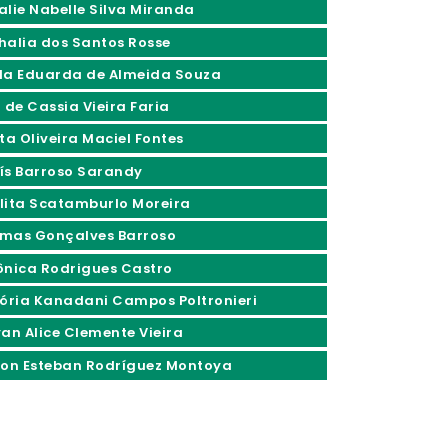
alie Nabelle Silva Miranda
halia dos Santos Rosse
la Eduarda de Almeida Souza
 de Cassia Vieira Faria
ta Oliveira Maciel Fontes
ís Barroso Sarandy
lita Scatamburlo Moreira
mas Gonçalves Barroso
ônica Rodrigues Castro
tória Kanadani Campos Poltronieri
yan Alice Clemente Vieira
son Esteban Rodríguez Montoya