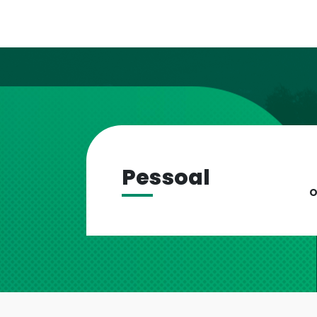
Pessoal
O