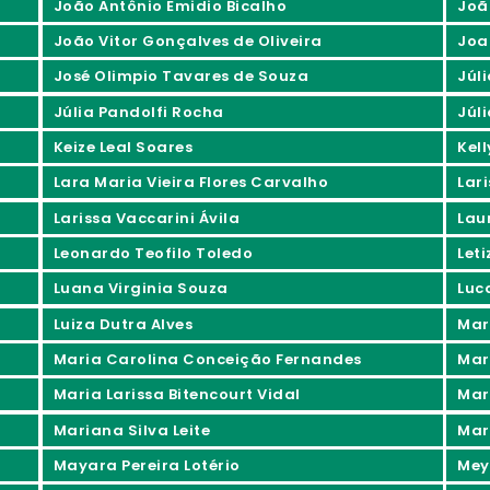
João Antônio Emidio Bicalho
Joã
João Vitor Gonçalves de Oliveira
Joa
José Olimpio Tavares de Souza
Júl
Júlia Pandolfi Rocha
Júli
Keize Leal Soares
Kel
Lara Maria Vieira Flores Carvalho
Lar
Larissa Vaccarini Ávila
Lau
Leonardo Teofilo Toledo
Let
Luana Virginia Souza
Luc
Luiza Dutra Alves
Mar
Maria Carolina Conceição Fernandes
Mar
Maria Larissa Bitencourt Vidal
Mar
Mariana Silva Leite
Mar
Mayara Pereira Lotério
Mey