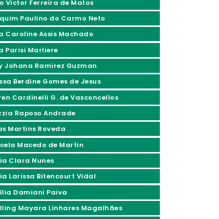
o Victor Ferreira de Matos
quim Paulino do Carmo Neto
ia Caroline Assis Machado
a Parisi Marliere
ly Johana Ramirez Guzman
issa Berdine Gomes de Jesus
ren Cardinelli G. de Vasconcellos
izzia Raposo Andrade
as Martins Roveda
cela Macedo de Martin
ia Clara Nunes
ia Larissa Bitencourt Vidal
ília Damiani Paiva
lling Mayara Linhares Magalhães