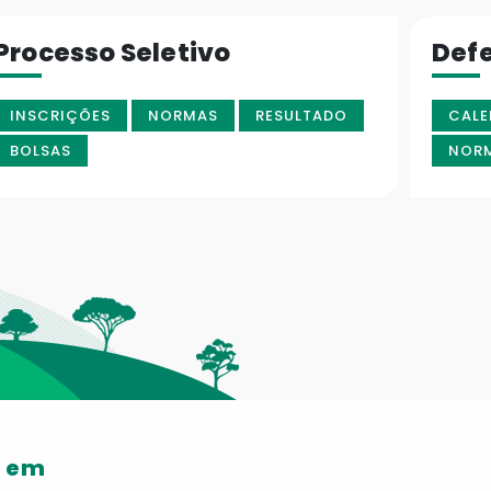
Processo Seletivo
Def
INSCRIÇÕES
NORMAS
RESULTADO
CALE
BOLSAS
NOR
o em