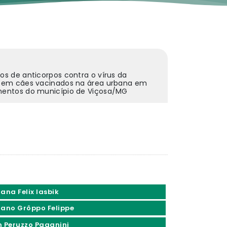
los de anticorpos contra o vírus da
e em cães vacinados na área urbana em
mentos do município de Viçosa/MG
ana Felix Iasbik
iano Grôppo Felippe
n Peruzzo Paganini