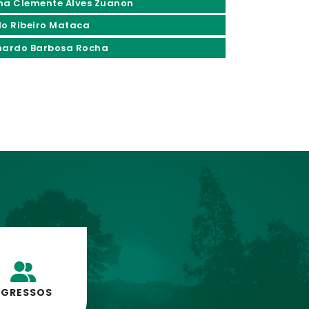
ma Clemente Alves Zuanon
do Ribeiro Mataca
nardo Barbosa Rocha
EGRESSOS