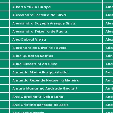
Alberto Yukio Chaya
Alb
Alessandra Ferreira da Silva
Ale
Alessandra Sayegh Arreguy Silva
Ale
Alessandra Teixeira de Paula
Ale
Alex Cabral Vieira
Ale
Alexandre de Oliveira Tavela
Ali
Aline Quadros Santos
Ali
Aline Silvestrini da Silva
All
Amanda Akemi Braga Kitada
Ama
Amanda Rezende Nogueira Moreira
Ama
Amara Manarino Andrade Goulart
Amé
Ana Carolina Oliveira Lana
Ana
Ana Cristina Barbosa de Assis
Ana 
Ana Estela Pessin
Ana