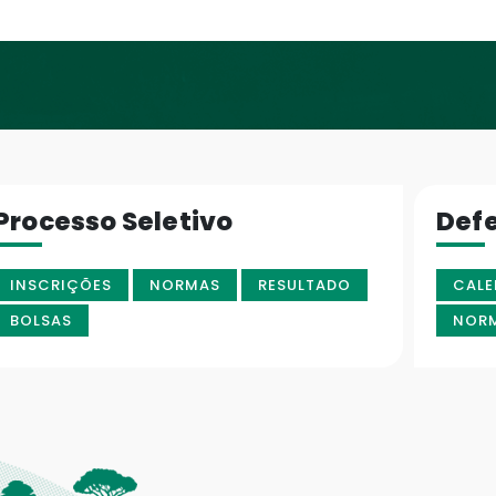
Processo Seletivo
Def
INSCRIÇÕES
NORMAS
RESULTADO
CALE
BOLSAS
NOR