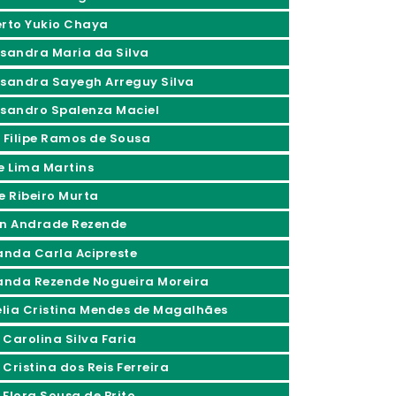
erto Yukio Chaya
ssandra Maria da Silva
ssandra Sayegh Arreguy Silva
ssandro Spalenza Maciel
x Filipe Ramos de Sousa
ce Lima Martins
ne Ribeiro Murta
an Andrade Rezende
nda Carla Acipreste
nda Rezende Nogueira Moreira
lia Cristina Mendes de Magalhães
 Carolina Silva Faria
Cristina dos Reis Ferreira
 Flora Sousa de Brito