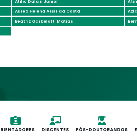
Atílio Dalcin Júnior
Áti
Aurea Helena Assis da Costa
Azi
Beatriz Garbelotti Matias
Ber
RIENTADORES
DISCENTES
PÓS-DOUTORANDOS