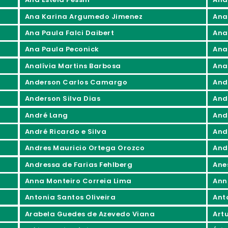
Ana Karina Argumedo Jimenez
Ana
Ana Paula Falci Daibert
Ana
Ana Paula Peconick
Ana
Analívia Martins Barbosa
Ana
Anderson Carlos Camargo
And
Anderson Silva Dias
And
André Lang
And
André Ricardo e Silva
And
Andres Mauricio Ortega Orozco
And
Andressa de Farias Fehlberg
Ane
Anna Monteiro Correia Lima
Ann
Antonia Santos Oliveira
Ant
Arabela Guedes de Azevedo Viana
Art