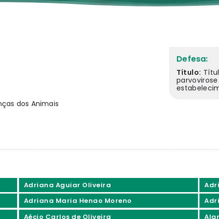
Defesa:
Título:
Títu
parvoviros
estabeleci
nças dos Animais
Adriana Aguiar Oliveira
Adri
Adriana Maria Henao Moreno
Adr
Aécio Carlos de Oliveira
Ala