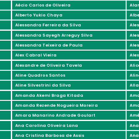
Aécio Carlos de Oliveira
Ala
Alberto Yukio Chaya
Alb
Alessandra Ferreira da Silva
Ale
Alessandra Sayegh Arreguy Silva
Ale
Alessandra Teixeira de Paula
Ale
Alex Cabral Vieira
Ale
Alexandre de Oliveira Tavela
Ali
Aline Quadros Santos
Ali
Aline Silvestrini da Silva
All
Amanda Akemi Braga Kitada
Ama
Amanda Rezende Nogueira Moreira
Ama
Amara Manarino Andrade Goulart
Amé
Ana Carolina Oliveira Lana
Ana
Ana Cristina Barbosa de Assis
Ana 