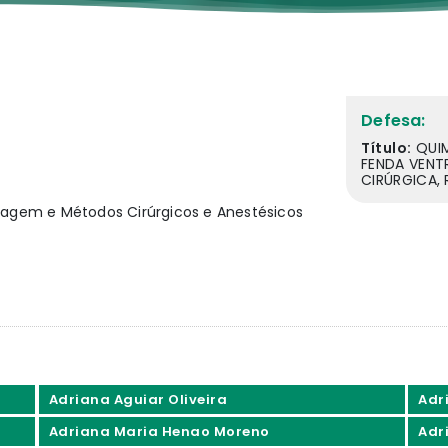
Defesa:
Título:
QUI
FENDA VENT
CIRÚRGICA,
Imagem e Métodos Cirúrgicos e Anestésicos
Adriana Aguiar Oliveira
Adri
Adriana Maria Henao Moreno
Adr