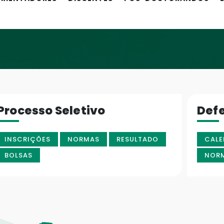
Processo Seletivo
Def
INSCRIÇÕES
NORMAS
RESULTADO
CALE
BOLSAS
NOR