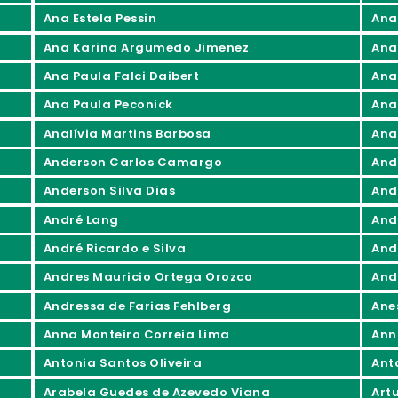
Ana Estela Pessin
Ana
Ana Karina Argumedo Jimenez
Ana
Ana Paula Falci Daibert
Ana
Ana Paula Peconick
Ana
Analívia Martins Barbosa
Ana
Anderson Carlos Camargo
And
Anderson Silva Dias
And
André Lang
And
André Ricardo e Silva
And
Andres Mauricio Ortega Orozco
And
Andressa de Farias Fehlberg
Ane
Anna Monteiro Correia Lima
Ann
Antonia Santos Oliveira
Ant
Arabela Guedes de Azevedo Viana
Art