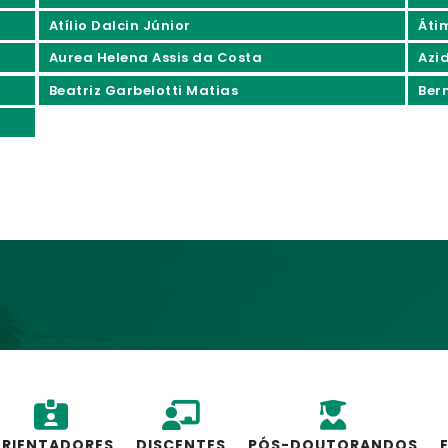
Atílio Dalcin Júnior
Áti
Aurea Helena Assis da Costa
Azi
Beatriz Garbelotti Matias
Ber
RIENTADORES
DISCENTES
PÓS-DOUTORANDOS