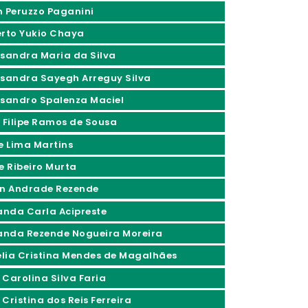
n Peruzzo Paganini
erto Yukio Chaya
ssandra Maria da Silva
ssandra Sayegh Arreguy Silva
ssandro Spalenza Maciel
x Filipe Ramos de Sousa
ce Lima Martins
ne Ribeiro Murta
an Andrade Rezende
nda Carla Acipreste
nda Rezende Nogueira Moreira
lia Cristina Mendes de Magalhães
 Carolina Silva Faria
Cristina dos Reis Ferreira