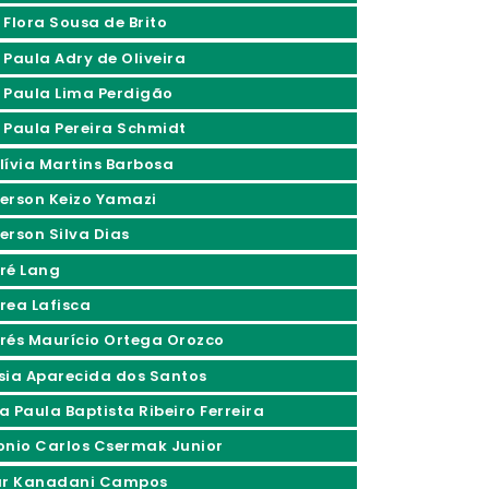
 Flora Sousa de Brito
 Paula Adry de Oliveira
 Paula Lima Perdigão
 Paula Pereira Schmidt
lívia Martins Barbosa
erson Keizo Yamazi
erson Silva Dias
ré Lang
rea Lafisca
rés Maurício Ortega Orozco
sia Aparecida dos Santos
a Paula Baptista Ribeiro Ferreira
onio Carlos Csermak Junior
ur Kanadani Campos