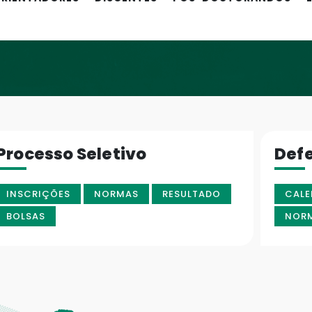
Processo Seletivo
Def
INSCRIÇÕES
NORMAS
RESULTADO
CALE
BOLSAS
NOR