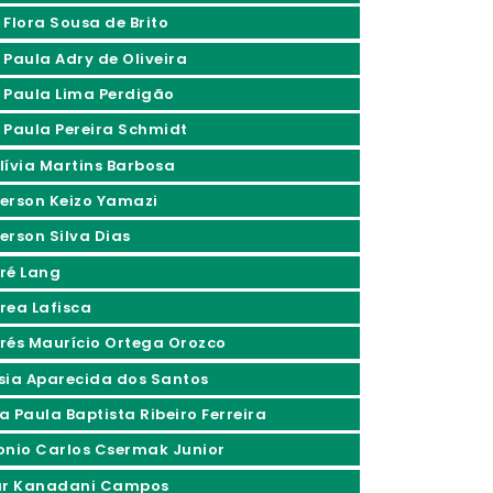
 Flora Sousa de Brito
 Paula Adry de Oliveira
 Paula Lima Perdigão
 Paula Pereira Schmidt
lívia Martins Barbosa
erson Keizo Yamazi
erson Silva Dias
ré Lang
rea Lafisca
rés Maurício Ortega Orozco
sia Aparecida dos Santos
a Paula Baptista Ribeiro Ferreira
onio Carlos Csermak Junior
ur Kanadani Campos