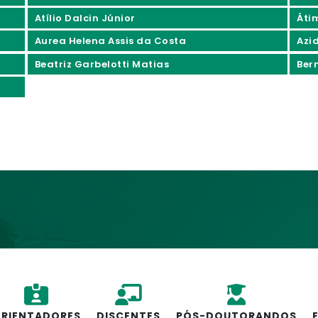
Atílio Dalcin Júnior
Áti
Aurea Helena Assis da Costa
Azi
Beatriz Garbelotti Matias
Ber
RIENTADORES
DISCENTES
PÓS-DOUTORANDOS