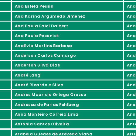
Ana Estela Pessin
Ana
Ana Karina Argumedo Jimenez
Ana
Ana Paula Falci Daibert
Ana
Ana Paula Peconick
Ana
Analívia Martins Barbosa
Ana
Anderson Carlos Camargo
And
Anderson Silva Dias
And
André Lang
And
André Ricardo e Silva
And
Andres Mauricio Ortega Orozco
And
Andressa de Farias Fehlberg
Ane
Anna Monteiro Correia Lima
Ann
Antonia Santos Oliveira
Ant
Arabela Guedes de Azevedo Viana
Art