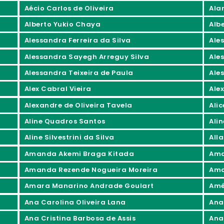
Aécio Carlos de Oliveira
Ala
Alberto Yukio Chaya
Alb
Alessandra Ferreira da Silva
Ale
Alessandra Sayegh Arreguy Silva
Ale
Alessandra Teixeira de Paula
Ale
Alex Cabral Vieira
Ale
Alexandre de Oliveira Tavela
Ali
Aline Quadros Santos
Ali
Aline Silvestrini da Silva
All
Amanda Akemi Braga Kitada
Ama
Amanda Rezende Nogueira Moreira
Ama
Amara Manarino Andrade Goulart
Amé
Ana Carolina Oliveira Lana
Ana
Ana Cristina Barbosa de Assis
Ana 