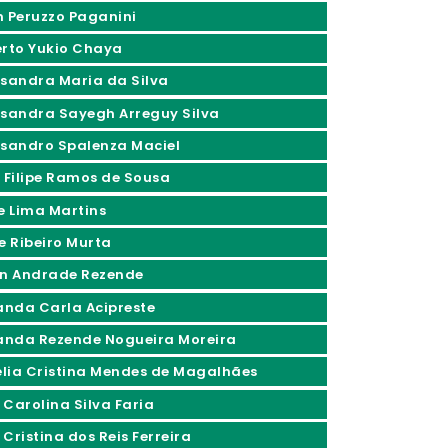
n Peruzzo Paganini
erto Yukio Chaya
ssandra Maria da Silva
ssandra Sayegh Arreguy Silva
ssandro Spalenza Maciel
x Filipe Ramos de Sousa
ce Lima Martins
ne Ribeiro Murta
an Andrade Rezende
nda Carla Acipreste
nda Rezende Nogueira Moreira
lia Cristina Mendes de Magalhães
 Carolina Silva Faria
Cristina dos Reis Ferreira