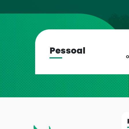
Pessoal
O