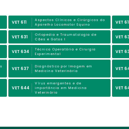
Aspectos Clínicos e Cirúrgicos do
VET 611
VET 6
Aparelho Locomotor Equino
Ortopedia e Traumatologia de
VET 631
VET 6
Cães e Gatos I
Técnica Operatória e Cirurgia
VET 634
VET 6
Experimental
as
Diagnóstico por Imagem em
VET 637
VET 6
Medicina Veterinária
Vírus emergentes e de
VET 644
VET 6
importância em Medicina
Veterinária