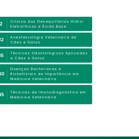
Clínica dos Desequilíbrios Hidro-
12
Eletrolíticos e Ácido Base
Anestesiologia Veterinária de
32
Cães e Gatos
Técnicas Odontológicas Aplicadas
35
a Cães e Gatos
Doenças Bacterianas e
40
Rickettsiais de Importância em
Medicina Veterinária
Técnicas de Imunodiagnóstico em
45
Medicina Veterinária