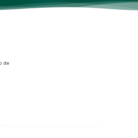
e
o de