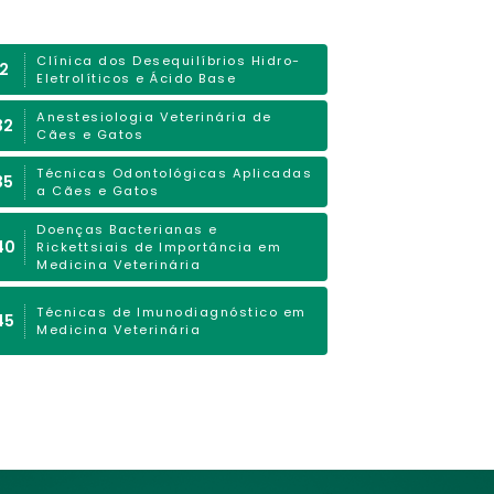
Clínica dos Desequilíbrios Hidro-
12
Eletrolíticos e Ácido Base
Anestesiologia Veterinária de
32
Cães e Gatos
Técnicas Odontológicas Aplicadas
35
a Cães e Gatos
Doenças Bacterianas e
40
Rickettsiais de Importância em
Medicina Veterinária
Técnicas de Imunodiagnóstico em
45
Medicina Veterinária