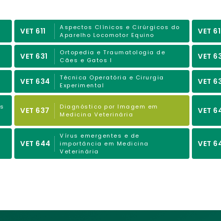
Aspectos Clínicos e Cirúrgicos do
VET 611
VET 6
Aparelho Locomotor Equino
Ortopedia e Traumatologia de
VET 631
VET 6
Cães e Gatos I
Técnica Operatória e Cirurgia
VET 634
VET 6
Experimental
as
Diagnóstico por Imagem em
VET 637
VET 6
Medicina Veterinária
Vírus emergentes e de
VET 644
VET 6
importância em Medicina
Veterinária