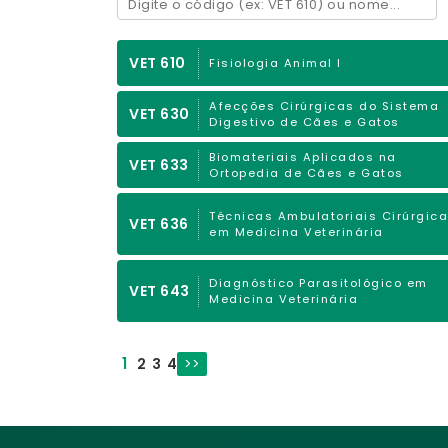
VET 610
Fisiologia Animal I
Afecções Cirúrgicas do Sistema
VET 630
Digestivo de Cães e Gatos
Biomateriais Aplicados na
VET 633
Ortopedia de Cães e Gatos
Técnicas Ambulatoriais Cirúrgic
VET 636
em Medicina Veterinária
Diagnóstico Parasitológico em
VET 643
Medicina Veterinária
1
2
3
4
>>