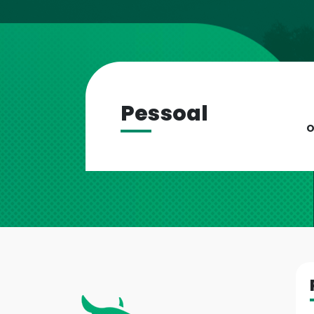
Pessoal
O