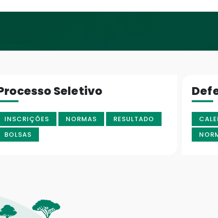
Processo Seletivo
Def
INSCRIÇÕES
NORMAS
RESULTADO
CALE
BOLSAS
NOR