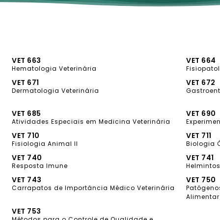
VET 663
VET 664
Hematologia Veterinária
Fisiopat
VET 671
VET 672
Dermatologia Veterinária
Gastroent
VET 685
VET 690
Atividades Especiais em Medicina Veterinária
Experime
VET 710
VET 711
Fisiologia Animal II
Biologia
VET 740
VET 741
Resposta Imune
Helminto
VET 743
VET 750
Carrapatos de Importância Médico Veterinária
Patógeno
Alimenta
VET 753
Métodos para o Controle de Qualidade e