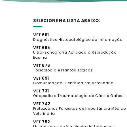
SELECIONE NA LISTA ABAIXO:
VET 661
Diagnóstico Histopatológico da Inflamação
VET 665
Ultra-sonografia Aplicada à Reprodução
Equina
VET 676
Toxicologia e Plantas Tóxicas
VET 691
Comunicação Científica em Veterinária
VET 731
Ortopedia e Traumatologia de Cães e Gatos II
VET 742
Protozoários Parasitas de Importância Médico
Veterinária
VET 752
Mecanismos de Virulência de Patógenos