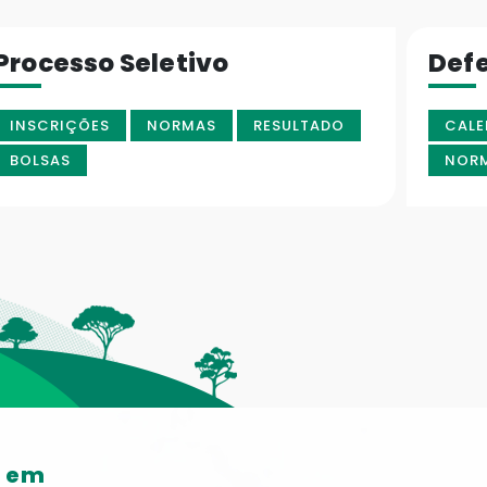
Processo Seletivo
Def
INSCRIÇÕES
NORMAS
RESULTADO
CALE
BOLSAS
NOR
o em