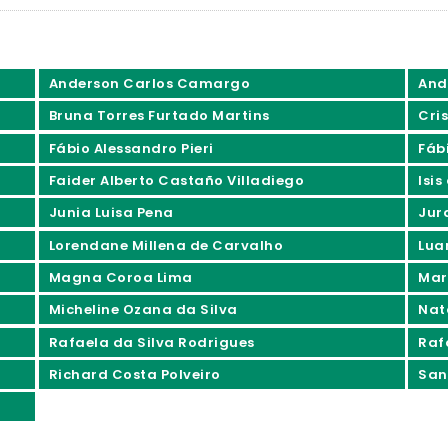
Anderson Carlos Camargo
And
Bruna Torres Furtado Martins
Cri
Fábio Alessandro Pieri
Fáb
Faider Alberto Castaño Villadiego
Isis
Junia Luisa Pena
Jur
Lorendane Millena de Carvalho
Lua
Magna Coroa Lima
Mar
Micheline Ozana da Silva
Nat
Rafaela da Silva Rodrigues
Raf
Richard Costa Polveiro
San