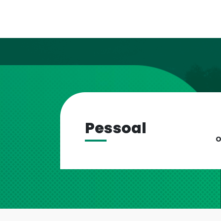
Pessoal
O