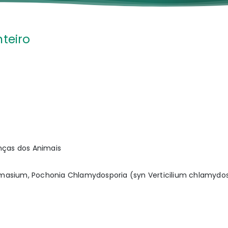
nteiro
nças dos Animais
asium, Pochonia Chlamydosporia (syn Verticilium chlamydospo