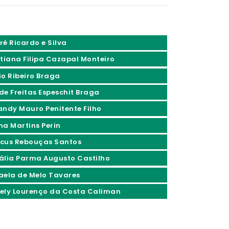
ré Ricardo e Silva
stiana Filipa Cazapal Monteiro
io Ribeiro Braga
 de Freitas Espeschit Braga
andy Mauro Penitente Filho
na Martins Perin
cus Rebouças Santos
ália Parma Augusto Castilho
aela de Melo Tavares
ely Lourenço da Costa Caliman