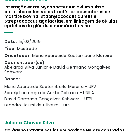
Interação entre Mycobacterium avium subsp.
paratuberculosis e as bactérias causadoras de
mastite bovina, Staphylococcus aureus e
Streptococcus agalactiae, em linhagem de células
epiteliais da glândula mamária bovina.
Data:
15/02/2019
Tipo:
Mestrado
Orientador:
Maria Aparecida Scatamburlo Moreira
Coorientador(es):
Abelardo Silva Júnior e David Germano Gonçalves
Schwarz
Banca:
Maria Aparecida Scatamburlo Moreira - UFV
Sanely Lourenço da Costa Caliman - UNILA
David Germano Gonçalves Schwarz - UFPI
Leandro Licursi de Oliveira - UFV
Juliana Chaves Silva
Colágeno Intramuscular em bovinos Nelore castrados