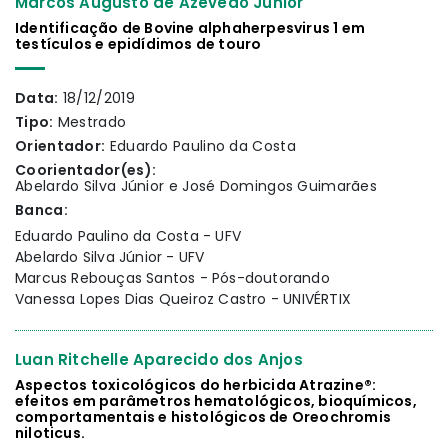
Marcos Augusto de Azevedo Junior
Identificação de Bovine alphaherpesvirus 1 em
testículos e epidídimos de touro
Data:
18/12/2019
Tipo:
Mestrado
Orientador:
Eduardo Paulino da Costa
Coorientador(es):
Abelardo Silva Júnior e José Domingos Guimarães
Banca:
Eduardo Paulino da Costa - UFV
Abelardo Silva Júnior - UFV
Marcus Rebouças Santos - Pós-doutorando
Vanessa Lopes Dias Queiroz Castro - UNIVÉRTIX
Luan Ritchelle Aparecido dos Anjos
Aspectos toxicológicos do herbicida Atrazine®:
efeitos em parâmetros hematológicos, bioquímicos,
comportamentais e histológicos de Oreochromis
niloticus.