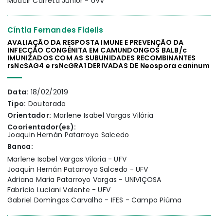
Moacir Carreta Júnior - UVV
Cíntia Fernandes Fidelis
AVALIAÇÃO DA RESPOSTA IMUNE E PREVENÇÃO DA
INFECÇÃO CONGÊNITA EM CAMUNDONGOS BALB/c
IMUNIZADOS COM AS SUBUNIDADES RECOMBINANTES
rsNcSAG4 e rsNcGRA1 DERIVADAS DE Neospora caninum
Data:
18/02/2019
Tipo:
Doutorado
Orientador:
Marlene Isabel Vargas Vilória
Coorientador(es):
Joaquin Hernán Patarroyo Salcedo
Banca:
Marlene Isabel Vargas Viloria - UFV
Joaquin Hernán Patarroyo Salcedo - UFV
Adriana Maria Patarroyo Vargas - UNIVIÇOSA
Fabrício Luciani Valente - UFV
Gabriel Domingos Carvalho - IFES - Campo Piúma