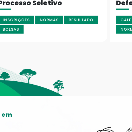
Processo Seletivo
Def
INSCRIÇÕES
NORMAS
RESULTADO
CALE
BOLSAS
NOR
o em