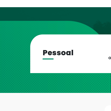
Pessoal
O